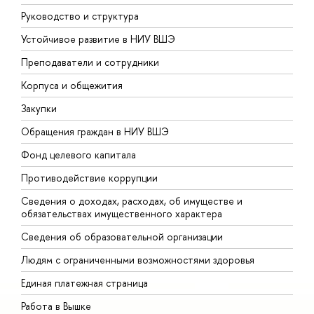
Руководство и структура
Д
Устойчивое развитие в НИУ ВШЭ
О
Преподаватели и сотрудники
П
Корпуса и общежития
В
Закупки
П
Обращения граждан в НИУ ВШЭ
А
Фонд целевого капитала
Д
Противодействие коррупции
Ц
Сведения о доходах, расходах, об имуществе и
Б
обязательствах имущественного характера
О
Сведения об образовательной организации
О
Людям с ограниченными возможностями здоровья
Единая платежная страница
Работа в Вышке