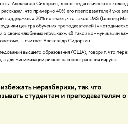
теты. Александр Сидоркин, декан педагогического колле
 рассказал, что примерно 40% его преподавателей уже в
й поддержке, а 20% не знают, что такое LMS (Learning M
трудники центра обучения преподавателей («методическ
й о своих «любимых игрушках». «В такой коммуникации ва
оветом», – считает Александр Сидоркин.
ледований высшего образования (США), говорит, что пере
, а для минимизации рисков распространения вируса.
избежать неразберихи, так что
азывать студентам и преподавателям о