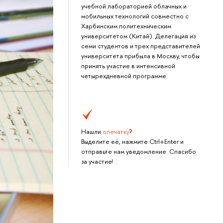
учебной лабораторией облачных и
мобильных технологий совместно с
Харбинским политехническим
университетом (Китай). Делегация из
семи студентов и трех представителей
университета прибыла в Москву, чтобы
принять участие в интенсивной
четырехдневной программе.
Нашли
опечатку
?
Выделите её, нажмите Ctrl+Enter и
отправьте нам уведомление. Спасибо
за участие!