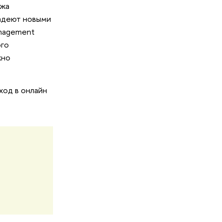
джа
ладеют новыми
anagement
ого
жно
ход в онлайн