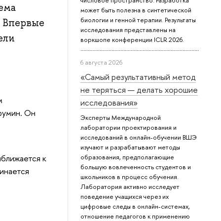
числовое пространство. Разработка
ема
может быть полезна в синтетической
биологии и генной терапии. Результаты
. Впервые
исследования представлены на
ели
воркшопе конференции ICLR 2026.
6 августа 2026
«Самый результативный метод
не теряться — делать хорошие
м
исследования»
румин. Он
Эксперты Международной
лаборатории проектирования и
исследований в онлайн-обучении ВШЭ
изучают и разрабатывают методы
иближается к
образования, предполагающие
большую вовлеченность студентов и
чинается
школьников в процесс обучения.
Лаборатория активно исследует
поведение учащихся через их
цифровые следы в онлайн-системах,
отношение педагогов к применению