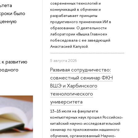
современных технологий и
ьтета
коммуникаций в обучении и
сроки было
разрабатывает принципы
оценную
продуктивного применения ИИ в
образовании. О деятельности
лаборатории «Вышка.Главное»
побеседовала с ее заведующей
Анастасией Капузой.
5 августа 2026
 к развитию
ародного
Развивая сотрудничество:
совместный семинар ФКН
ВШЭ и Харбинского
технологического
университета
13–16 июля на факультете
компьютерных наук прошел Российско-
китайский научно-исследовательский
семинар по приложениям машинного
обучения, организованный Научно-