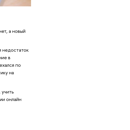
ет, а новый
я недостаток
ние в
ехался по
ику на
 учить
ии онлайн