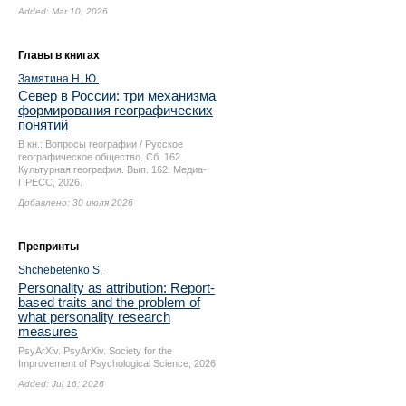
Added: Mar 10, 2026
Главы в книгах
Замятина Н. Ю.
Север в России: три механизма
формирования географических
понятий
В кн.: Вопросы географии / Русское
географическое общество. Сб. 162.
Культурная география. Вып. 162. Медиа-
ПРЕСС, 2026.
Добавлено: 30 июля 2026
Препринты
Shchebetenko S.
Personality as attribution: Report-
based traits and the problem of
what personality research
measures
PsyArXiv. PsyArXiv. Society for the
Improvement of Psychological Science, 2026
Added: Jul 16, 2026