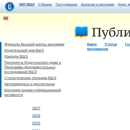
НИУ ВШЭ
О Вышке
Поступающим
Коллегам и партнерам
Книги, 
Журналы Высшей школы экономики
Книги
Статьи
Гл
материалов
Издательский дом ВШЭ
Доклады ВШЭ
Препринты Издательского дома и
Программы фундаментальных
исследований ВШЭ
Статистические сборники ВШЭ
Авторефераты и диссертации
Критерии оценки публикационной
активности
2027
2026
2025