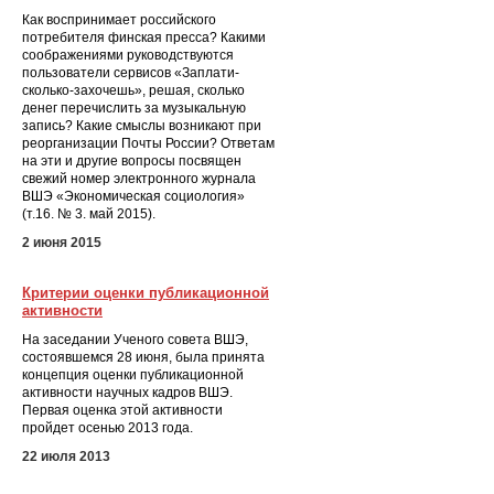
Как воспринимает российского
потребителя финская пресса? Какими
соображениями руководствуются
пользователи сервисов «Заплати-
сколько-захочешь», решая, сколько
денег перечислить за музыкальную
запись? Какие смыслы возникают при
реорганизации Почты России? Ответам
на эти и другие вопросы посвящен
свежий номер электронного журнала
ВШЭ «Экономическая социология»
(т.16. № 3. май 2015).
2 июня 2015
Критерии оценки публикационной
активности
На заседании Ученого совета ВШЭ,
состоявшемся 28 июня, была принята
концепция оценки публикационной
активности научных кадров ВШЭ.
Первая оценка этой активности
пройдет осенью 2013 года.
22 июля 2013