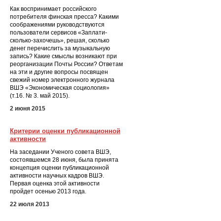
Как воспринимает российского
потребителя финская пресса? Какими
соображениями руководствуются
пользователи сервисов «Заплати-
сколько-захочешь», решая, сколько
денег перечислить за музыкальную
запись? Какие смыслы возникают при
реорганизации Почты России? Ответам
на эти и другие вопросы посвящен
свежий номер электронного журнала
ВШЭ «Экономическая социология»
(т.16. № 3. май 2015).
2 июня 2015
Критерии оценки публикационной
активности
На заседании Ученого совета ВШЭ,
состоявшемся 28 июня, была принята
концепция оценки публикационной
активности научных кадров ВШЭ.
Первая оценка этой активности
пройдет осенью 2013 года.
22 июля 2013