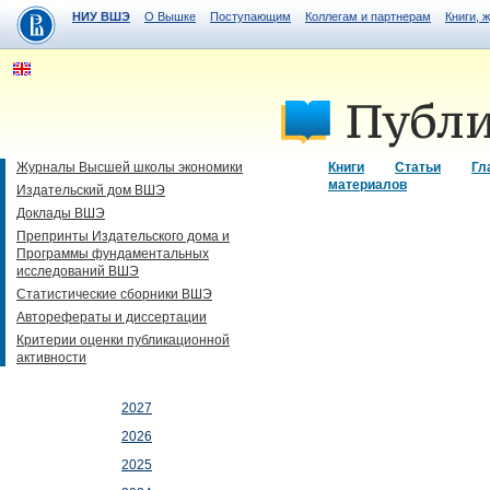
НИУ ВШЭ
О Вышке
Поступающим
Коллегам и партнерам
Книги, 
Журналы Высшей школы экономики
Книги
Статьи
Гл
материалов
Издательский дом ВШЭ
Доклады ВШЭ
Препринты Издательского дома и
Программы фундаментальных
исследований ВШЭ
Статистические сборники ВШЭ
Авторефераты и диссертации
Критерии оценки публикационной
активности
2027
2026
2025