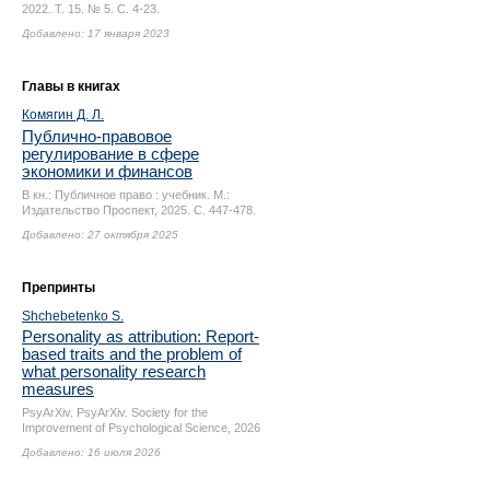
2022. Т. 15. № 5.
С. 4-23.
Добавлено: 17 января 2023
Главы в книгах
Комягин Д. Л.
Публично-правовое
регулирование в сфере
экономики и финансов
В кн.: Публичное право : учебник. М.:
Издательство Проспект, 2025.
С. 447-478.
Добавлено: 27 октября 2025
Препринты
Shchebetenko S.
Personality as attribution: Report-
based traits and the problem of
what personality research
measures
PsyArXiv. PsyArXiv. Society for the
Improvement of Psychological Science, 2026
Добавлено: 16 июля 2026