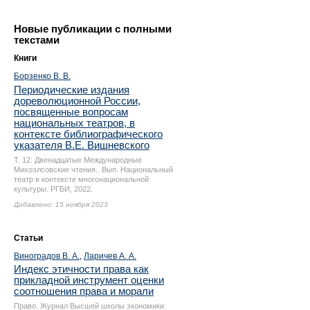
Новые публикации с полными
текстами
Книги
Борзенко В. В.
Периодические издания
дореволюционной России,
посвященные вопросам
национальных театров, в
контексте библиографического
указателя В.Е. Вишневского
Т. 12: Двенадцатые Международные
Михоэлсовские чтения.. Вып. Национальный
театр в контексте многонациональной
культуры. РГБИ, 2022.
Добавлено: 15 ноября 2023
Статьи
Виноградов В. А.
,
Ларичев А. А.
Индекс этичности права как
прикладной инструмент оценки
соотношения права и морали
Право. Журнал Высшей школы экономики.