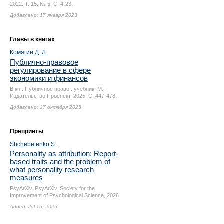
2022. Т. 15. № 5.
С. 4-23.
Добавлено: 17 января 2023
Главы в книгах
Комягин Д. Л.
Публично-правовое
регулирование в сфере
экономики и финансов
В кн.: Публичное право : учебник. М.:
Издательство Проспект, 2025.
С. 447-478.
Добавлено: 27 октября 2025
Препринты
Shchebetenko S.
Personality as attribution: Report-
based traits and the problem of
what personality research
measures
PsyArXiv. PsyArXiv. Society for the
Improvement of Psychological Science, 2026
Added: Jul 16, 2026