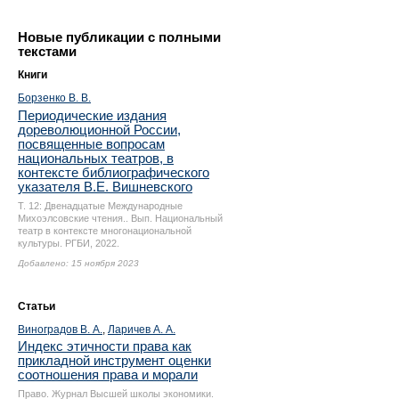
Новые публикации с полными
текстами
Книги
Борзенко В. В.
Периодические издания
дореволюционной России,
посвященные вопросам
национальных театров, в
контексте библиографического
указателя В.Е. Вишневского
Т. 12: Двенадцатые Международные
Михоэлсовские чтения.. Вып. Национальный
театр в контексте многонациональной
культуры. РГБИ, 2022.
Добавлено: 15 ноября 2023
Статьи
Виноградов В. А.
,
Ларичев А. А.
Индекс этичности права как
прикладной инструмент оценки
соотношения права и морали
Право. Журнал Высшей школы экономики.