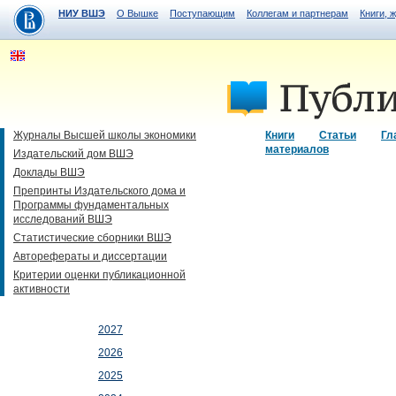
НИУ ВШЭ
О Вышке
Поступающим
Коллегам и партнерам
Книги, 
Журналы Высшей школы экономики
Книги
Статьи
Гл
материалов
Издательский дом ВШЭ
Доклады ВШЭ
Препринты Издательского дома и
Программы фундаментальных
исследований ВШЭ
Статистические сборники ВШЭ
Авторефераты и диссертации
Критерии оценки публикационной
активности
2027
2026
2025