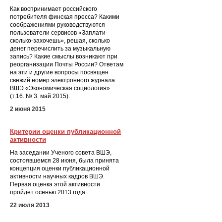
Как воспринимает российского
потребителя финская пресса? Какими
соображениями руководствуются
пользователи сервисов «Заплати-
сколько-захочешь», решая, сколько
денег перечислить за музыкальную
запись? Какие смыслы возникают при
реорганизации Почты России? Ответам
на эти и другие вопросы посвящен
свежий номер электронного журнала
ВШЭ «Экономическая социология»
(т.16. № 3. май 2015).
2 июня 2015
Критерии оценки публикационной
активности
На заседании Ученого совета ВШЭ,
состоявшемся 28 июня, была принята
концепция оценки публикационной
активности научных кадров ВШЭ.
Первая оценка этой активности
пройдет осенью 2013 года.
22 июля 2013